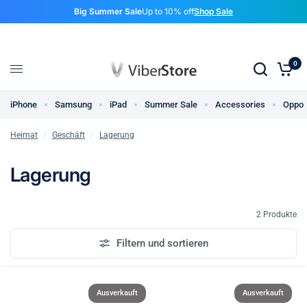
Big Summer Sale
Up to 10% off
Shop Sale
0
iPhone
Samsung
iPad
Summer Sale
Accessories
Oppo
Heimat
/
Geschäft
/
Lagerung
Lagerung
2 Produkte
Filtern und sortieren
Ausverkauft
Ausverkauft