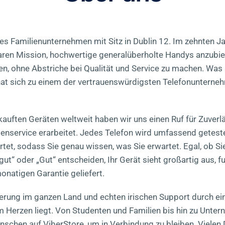
ches Familienunternehmen mit Sitz in Dublin 12. Im zehnten 
klaren Mission, hochwertige generalüberholte Handys anzubie
n, ohne Abstriche bei Qualität und Service zu machen. Was a
at sich zu einem der vertrauenswürdigsten Telefonuntern
auften Geräten weltweit haben wir uns einen Ruf für Zuverlä
enservice erarbeitet. Jedes Telefon wird umfassend geteste
rtet, sodass Sie genau wissen, was Sie erwartet. Egal, ob Si
gut“ oder „Gut“ entscheiden, Ihr Gerät sieht großartig aus, f
onatigen Garantie geliefert.
eferung im ganzen Land und echten irischen Support durch e
 Herzen liegt. Von Studenten und Familien bis hin zu Unte
schen auf ViberStore, um in Verbindung zu bleiben. Vielen D