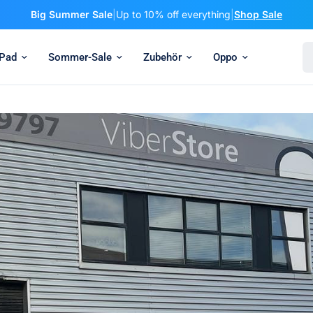
Big Summer Sale
|
Up to 10% off everything
|
Shop Sale
Su
iPad
Sommer-Sale
Zubehör
Oppo