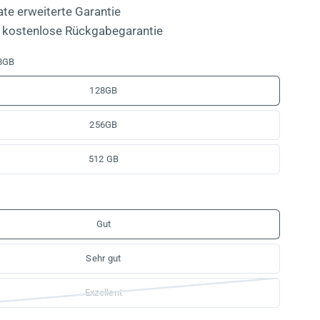
te erweiterte Garantie
 kostenlose Rückgabegarantie
8GB
128GB
256GB
512 GB
Gut
Sehr gut
Exzellent