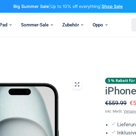
Big Summer Sale
|
Up to 10% off everything
|
Shop Sale
Su
iPad
Sommer-Sale
Zubehör
Oppo
5 % Rabatt für 
iPhone
€559.99
€5
inkl. MwSt.
Versan
Lieferu
Inklusi