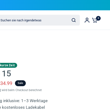
chen sie nach irgendetwas
0
kurze Zeit
 15
34.99
Sale
d
wird beim Checkout berechnet
ng inklusive: 1–3 Werktage
ve kostenloses Ladekabel